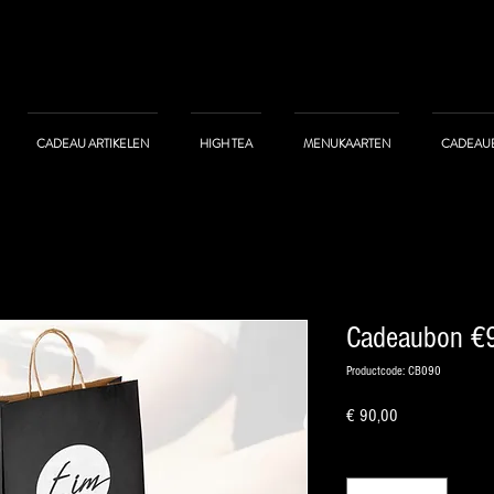
CADEAU ARTIKELEN
HIGH TEA
MENUKAARTEN
CADEAU
Cadeaubon €
Productcode: CB090
Prijs
€ 90,00
Aantal
*