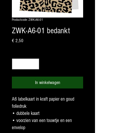
Productcode: ZWK-A6-01
ZWK-A6-01 bedankt
Prijs
€ 2,50
Aantal
*
In winkelwagen
A6 labelkaart in kraft papier en goud
foliedruk
• dubbele kaart
• voorzien van een touwtje en een
envelop